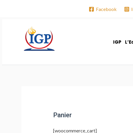
Facebook
IGP
L’E
Ensemble, Nous Bâtissons votre avenir
Panier
[woocommerce_cart]